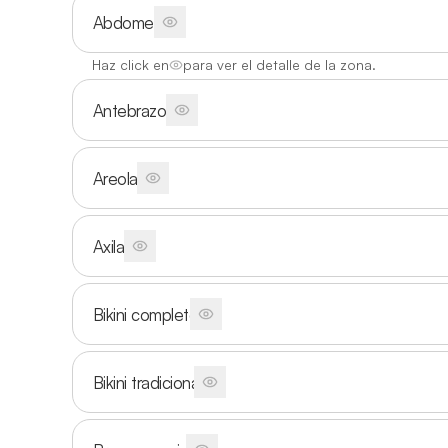
Abdomen
Haz click en
para ver el detalle de la zona.
Antebrazos
Areolas
Axilas
Bikini completo
Bikini tradicional