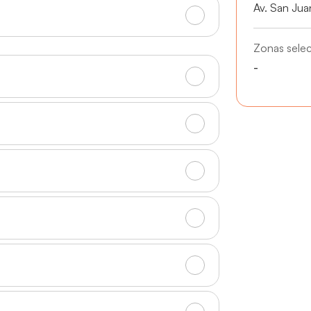
Av. San Jua
Zonas sele
-